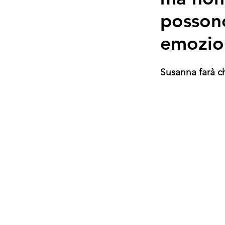
possono
emozio
Susanna farà c