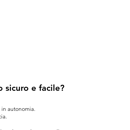
 sicuro e facile?
i in autonomia.
ia.