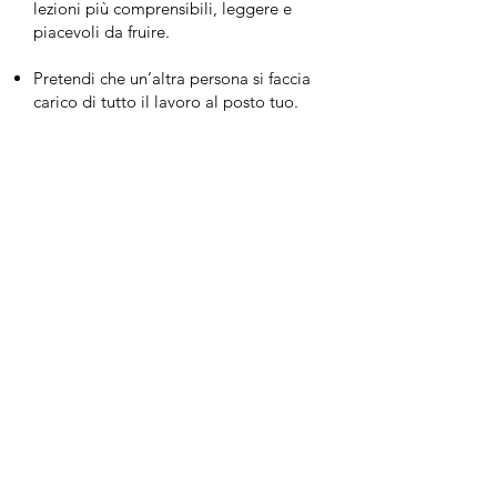
lezioni più comprensibili, leggere e
piacevoli da fruire.
Pretendi che un’altra persona si faccia
carico di tutto il lavoro al posto tuo.
Credi che realizzare un videocorso non
richieda attenzione e cura dei dettagli.
Pensi che il tuo videocorso si venderà
da solo, aspettando di guadagnare un
sacco di soldi senza fare nulla per
promuoverlo.
Muud fa per te se:
Vuoi usare le tue competenze per
aiutare altre persone a ritrovare o
accrescere il proprio benessere